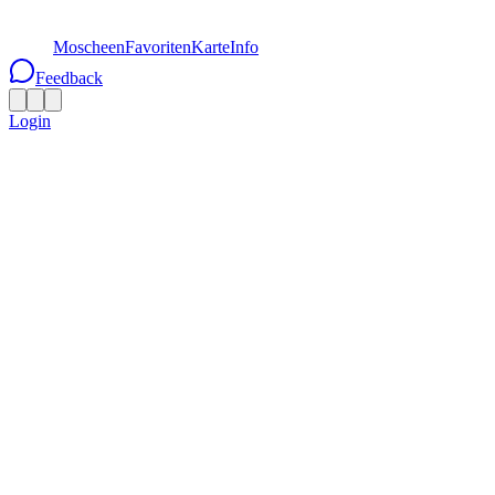
Moscheen
Favoriten
Karte
Info
Feedback
Login