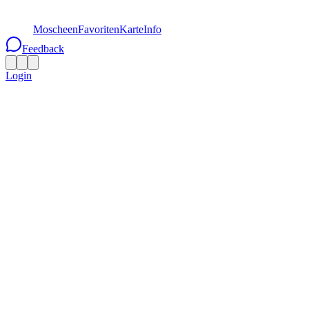
Moscheen
Favoriten
Karte
Info
Feedback
Login