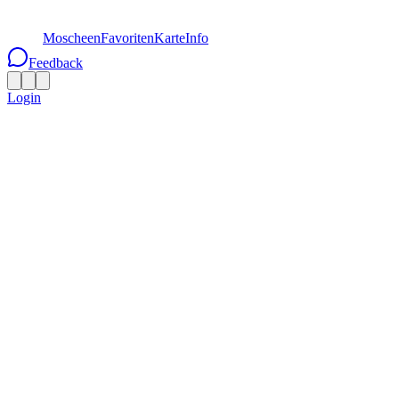
Moscheen
Favoriten
Karte
Info
Feedback
Login