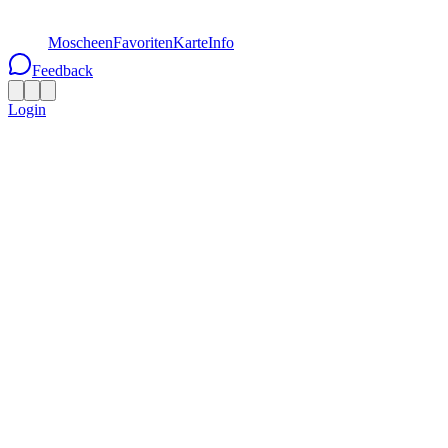
Moscheen
Favoriten
Karte
Info
Feedback
Login