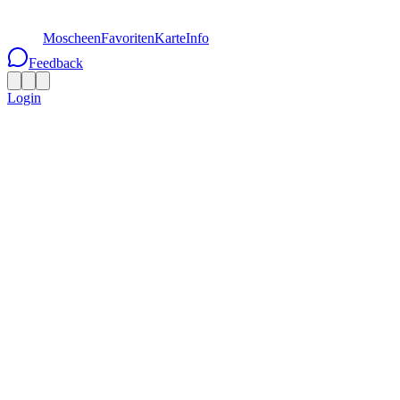
Moscheen
Favoriten
Karte
Info
Feedback
Login