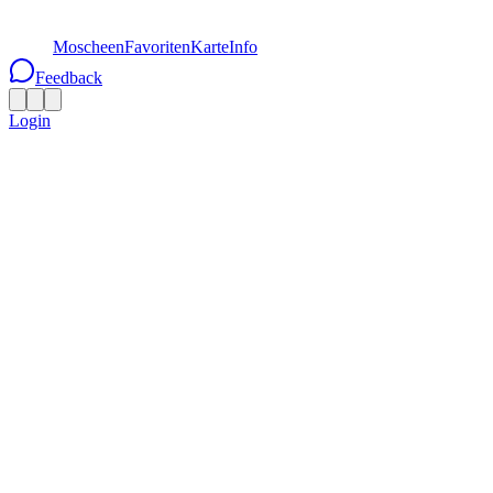
Moscheen
Favoriten
Karte
Info
Feedback
Login