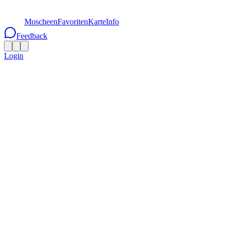
Moscheen
Favoriten
Karte
Info
Feedback
Login